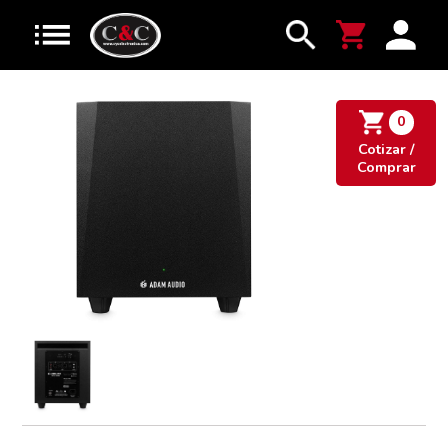
0
Cotizar /
Comprar