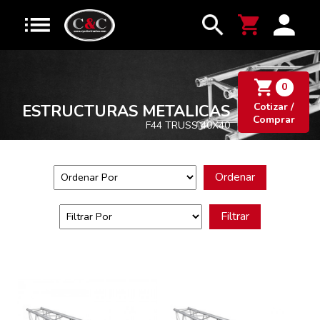
0
Cotizar /
ESTRUCTURAS METALICAS
Comprar
F44 TRUSS 40X40
Ordenar
Filtrar