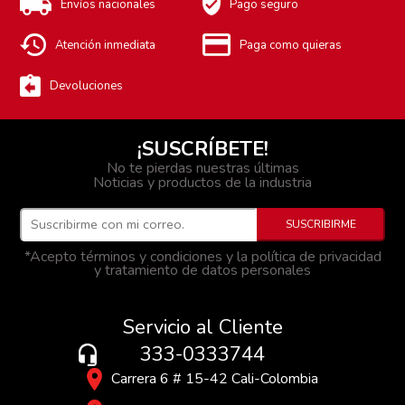
Envíos nacionales
Pago seguro
Atención inmediata
Paga como quieras
Devoluciones
¡SUSCRÍBETE!
No te pierdas nuestras últimas
Noticias y productos de la industria
*Acepto términos y condiciones y la política de privacidad
y tratamiento de datos personales
Servicio al Cliente
333-0333744
Carrera 6 # 15-42 Cali-Colombia