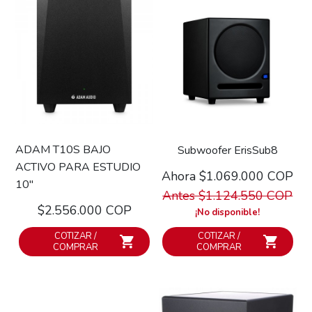
ADAM T10S BAJO
Subwoofer ErisSub8
ACTIVO PARA ESTUDIO
Ahora $1.069.000 COP
10"
Antes $1.124.550 COP
$2.556.000 COP
¡No disponible!
COTIZAR /
COTIZAR /
COMPRAR
COMPRAR