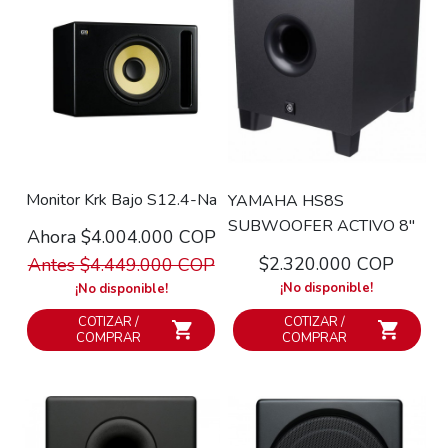
Monitor Krk Bajo S12.4-Na
YAMAHA HS8S
SUBWOOFER ACTIVO 8"
Ahora $4.004.000 COP
$2.320.000 COP
Antes $4.449.000 COP
¡No disponible!
¡No disponible!
COTIZAR /
COTIZAR /
COMPRAR
COMPRAR