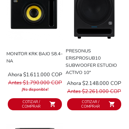
PRESONUS
MONITOR KRK BAJO S8.4-
ERISPROSUB10
NA
SUBWOOFER ESTUDIO
ACTIVO 10''
Ahora $1.611.000 COP
Antes $1.790.000 COP
Ahora $2.148.000 COP
¡No disponible!
Antes $2.261.000 COP
COTIZAR /
COTIZAR /
COMPRAR
COMPRAR