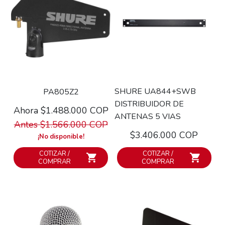
SHURE UA844+SWB
PA805Z2
DISTRIBUIDOR DE
Ahora $1.488.000 COP
ANTENAS 5 VIAS
Antes $1.566.000 COP
$3.406.000 COP
¡No disponible!
COTIZAR /
COTIZAR /
COMPRAR
COMPRAR