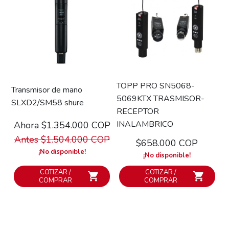
TOPP PRO SN5068-
Transmisor de mano
5069KTX TRASMISOR-
SLXD2/SM58 shure
RECEPTOR
INALAMBRICO
Ahora $1.354.000 COP
Antes $1.504.000 COP
$658.000 COP
¡No disponible!
¡No disponible!
COTIZAR /
COTIZAR /
COMPRAR
COMPRAR