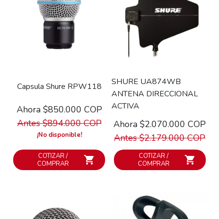
SHURE UA874WB
Capsula Shure RPW118
ANTENA DIRECCIONAL
ACTIVA
Ahora $850.000 COP
Antes $894.000 COP
Ahora $2.070.000 COP
¡No disponible!
Antes $2.179.000 COP
COTIZAR /
COTIZAR /
COMPRAR
COMPRAR