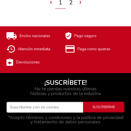
‹
›
1
2
Envíos nacionales
Pago seguro
Atención inmediata
Paga como quieras
Devoluciones
¡SUSCRÍBETE!
No te pierdas nuestras últimas
Noticias y productos de la industria
*Acepto términos y condiciones y la política de privacidad
y tratamiento de datos personales