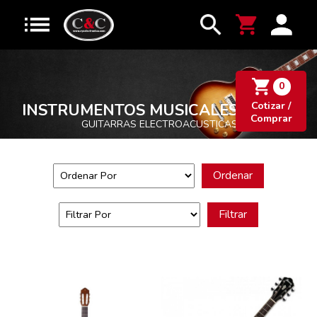
0
Cotizar /
INSTRUMENTOS MUSICALES
Comprar
GUITARRAS ELECTROACUSTICAS
Ordenar
Filtrar