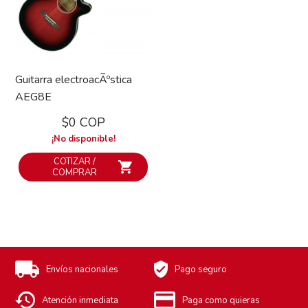
Guitarra electroacÃºstica
AEG8E
$0 COP
¡No disponible!
COTIZAR /
COMPRAR
Envíos nacionales
Pago seguro
Atención inmediata
Paga como quieras