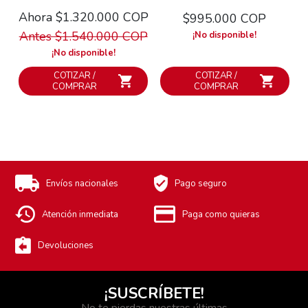
Ahora $1.320.000 COP
$995.000 COP
Antes $1.540.000 COP
¡No disponible!
¡No disponible!
COTIZAR /
COTIZAR /
COMPRAR
COMPRAR
Envíos nacionales
Pago seguro
Atención inmediata
Paga como quieras
Devoluciones
¡SUSCRÍBETE!