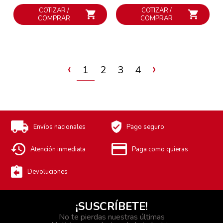
COTIZAR /
COTIZAR /
COMPRAR
COMPRAR
‹
›
1
2
3
4
Envíos nacionales
Pago seguro
Atención inmediata
Paga como quieras
Devoluciones
¡SUSCRÍBETE!
No te pierdas nuestras últimas