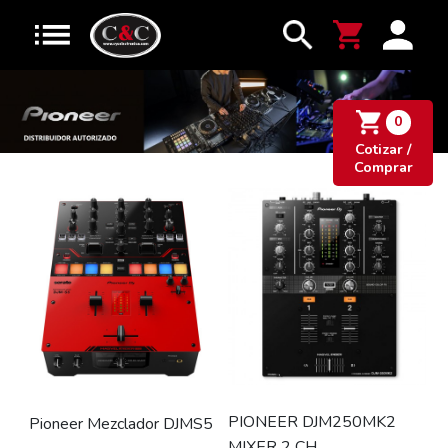
0
Cotizar /
Comprar
PIONEER DJM250MK2
Pioneer Mezclador DJMS5
MIXER 2 CH