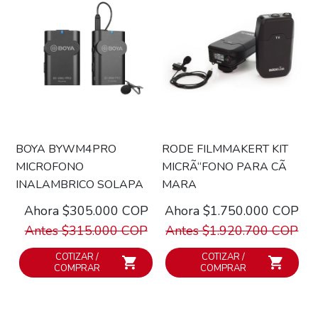
BOYA BYWM4PRO
RODE FILMMAKERT KIT
MICROFONO
MICRÃ“FONO PARA CÃ
INALAMBRICO SOLAPA
MARA
Ahora $305.000 COP
Ahora $1.750.000 COP
Antes $315.000 COP
Antes $1.920.700 COP
COTIZAR /
COTIZAR /
COMPRAR
COMPRAR