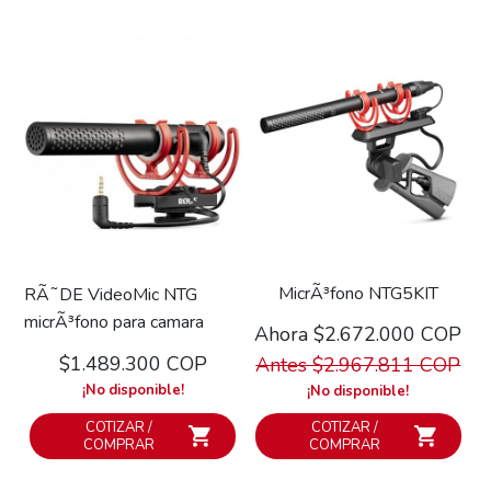
MicrÃ³fono NTG5KIT
RÃ˜DE VideoMic NTG
micrÃ³fono para camara
Ahora $2.672.000 COP
$1.489.300 COP
Antes $2.967.811 COP
¡No disponible!
¡No disponible!
COTIZAR /
COTIZAR /
COMPRAR
COMPRAR