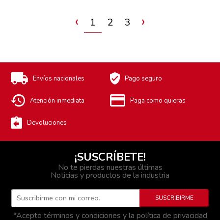
‹
›
1
2
3
Envíos nacionales
Pago seguro
Atención inmediata
Paga como quieras
Devoluciones
¡SUSCRÍBETE!
No te pierdas nuestras últimas
Noticias y productos de la industria
*Acepto términos y condiciones y la política de privacidad