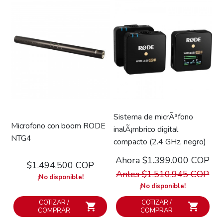
Sistema de micrÃ³fono
Microfono con boom RODE
inalÃ¡mbrico digital
NTG4
compacto (2.4 GHz, negro)
Ahora $1.399.000 COP
$1.494.500 COP
Antes $1.510.945 COP
¡No disponible!
¡No disponible!
COTIZAR /
COTIZAR /
COMPRAR
COMPRAR