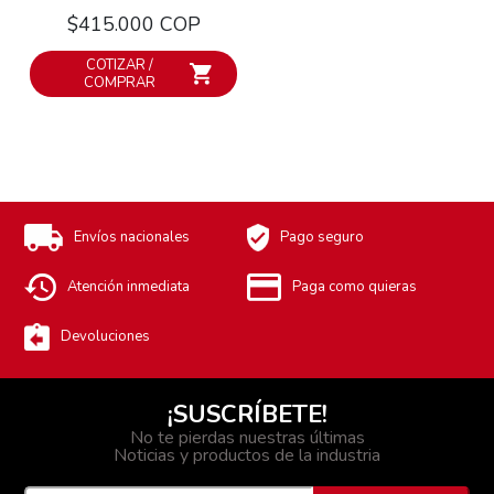
$415.000 COP
COTIZAR /
COMPRAR
Envíos nacionales
Pago seguro
Atención inmediata
Paga como quieras
Devoluciones
¡SUSCRÍBETE!
No te pierdas nuestras últimas
Noticias y productos de la industria