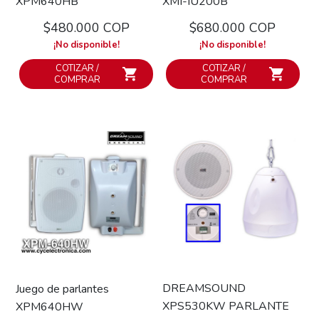
XPM640HB
XMI-IU200B
$480.000 COP
$680.000 COP
¡No disponible!
¡No disponible!
COTIZAR /
COTIZAR /
COMPRAR
COMPRAR
DREAMSOUND
Juego de parlantes
XPS530KW PARLANTE
XPM640HW